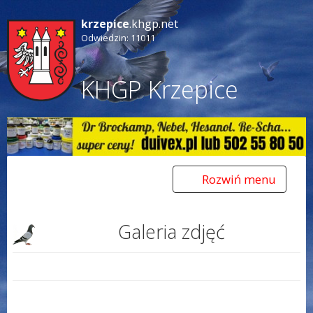
krzepice
.khgp.net
Odwiedzin: 11011
KHGP Krzepice
Rozwiń menu
Toggle
navigation
Galeria zdjęć