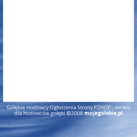
Gołębie Hodowcy Ogłoszenia Strony PZHGP - serwis
dla hodowców gołębi ©2008
mojegolebie.pl