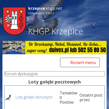
krzepice
.khgp.net
Odwiedzin: 11017
KHGP Krzepice
Rozwiń menu
Toggle
navigation
Forum dyskusyjne
Loty gołębi pocztowych
Tematów:
Ostatni post:
Loty gołębi dorosłych
0
przez
Postów: